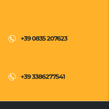
+39 0835 207623
+39 3386277541