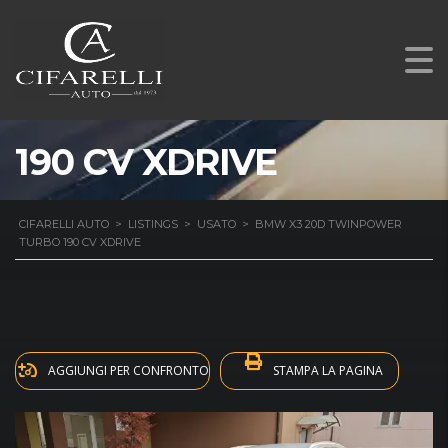
BMW X3 20D
TWINPOWER TURBO
190 CV XDRIVE
CIFARELLI AUTO
>
LISTINGS
>
USATO
>
BMW X3 20D TWINPOWER
TURBO 190 CV XDRIVE
AGGIUNGI PER CONFRONTO
STAMPA LA PAGINA