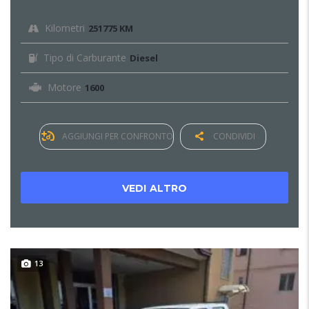
Kilometri
251775 KM
Tipo di Carburante
Diesel
Motore
1600
AGGIUNGI PER CONFRONTO
CONDIVIDI
VEDI ALTRO
13