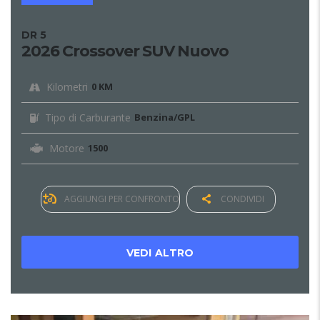
DR 5
2026 Crossover SUV Nuovo
Kilometri
0 KM
Tipo di Carburante
Benzina/GPL
Motore
1500
AGGIUNGI PER CONFRONTO
CONDIVIDI
VEDI ALTRO