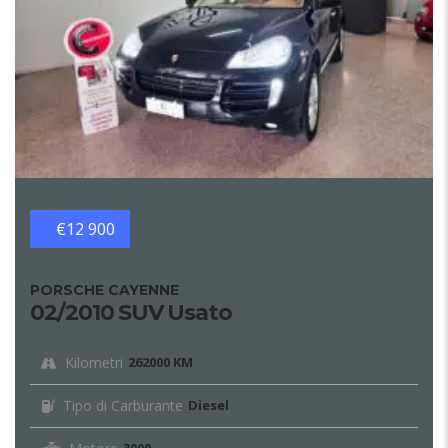
€12 900
PORSCHE CAYENNE
02/2010 SUV Usato
Kilometri
262000 KM
Tipo di Carburante
Diesel