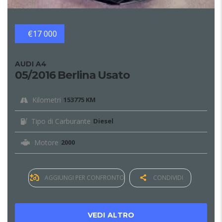
€17 000
AUDI A4
05/2016 Berlina Usato
Kilometri
153775 KM
Tipo di Carburante
Diesel
Motore
2000
AGGIUNGI PER CONFRONTO
CONDIVIDI
VEDI ALTRO