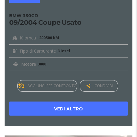
BMW 330CD
09/2004 Coupe Usato
Kilometri
200500 KM
Tipo di Carburante
Diesel
Motore
3000
AGGIUNGI PER CONFRONTO
CONDIVIDI
VEDI ALTRO