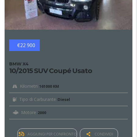
€22 900
BMW X4
10/2015 SUV Coupé Usato
Kilometri
161000 KM
Tipo di Carburante
Diesel
Motore
2000
AGGIUNGI PER CONFRONTO
CONDIVIDI