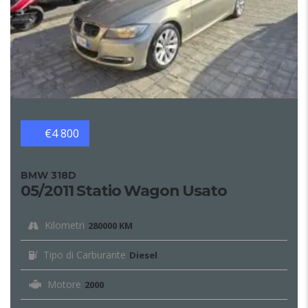
€4 800
BMW 318D
05/2011 Statio Wagon Usato
Kilometri
280000 KM
Tipo di Carburante
Diesel
Motore
2000