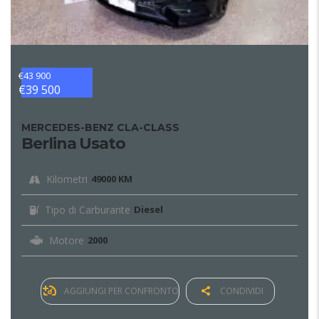
€43 900
€39 500
MERCEDES-BENZ CLA-CLASS
Berlina Usato
Kilometri
49000 KM
Tipo di Carburante
Diesel
Motore
2000
AGGIUNGI PER CONFRONTO
CONDIVIDI