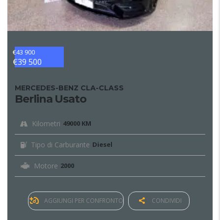
€43 900
€39 500
MERCEDES-BENZ CLA-CLASS
Berlina Usato
Kilometri
49000 KM
Tipo di Carburante
Diesel
Motore
2000
AGGIUNGI PER CONFRONTO
CONDIVIDI