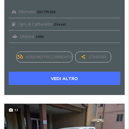
Kilometri
251775 KM
Tipo di Carburante
Diesel
Motore
1600
AGGIUNGI PER CONFRONTO
CONDIVIDI
VEDI ALTRO
13