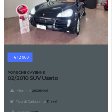
€12 900
PORSCHE CAYENNE
02/2010 SUV Usato
Kilometri
262000 KM
Tipo di Carburante
Diesel