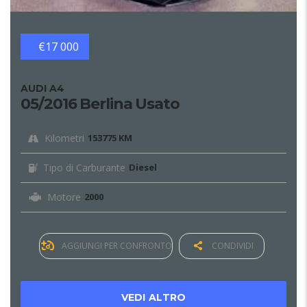
€17 000
AUDI A4
05/2016 Berlina Usato
Kilometri
153775 KM
Tipo di Carburante
Diesel
Motore
2000
AGGIUNGI PER CONFRONTO
CONDIVIDI
VEDI ALTRO