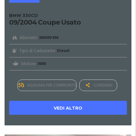
BMW 330CD
09/2004 Coupe Usato
Kilometri
200500 KM
Tipo di Carburante
Diesel
Motore
3000
AGGIUNGI PER CONFRONTO
CONDIVIDI
VEDI ALTRO