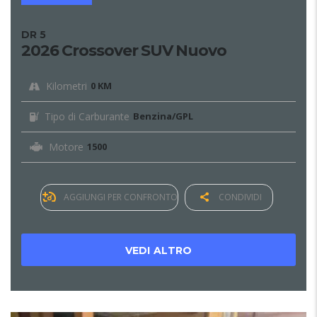
DR 5
2026 Crossover SUV Nuovo
Kilometri
0 KM
Tipo di Carburante
Benzina/GPL
Motore
1500
AGGIUNGI PER CONFRONTO
CONDIVIDI
VEDI ALTRO