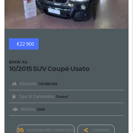
€22 900
BMW X4
10/2015 SUV Coupé Usato
Kilometri
161000 KM
Tipo di Carburante
Diesel
Motore
2000
AGGIUNGI PER CONFRONTO
CONDIVIDI