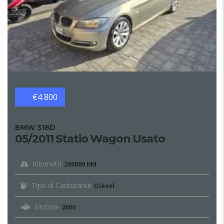
€4 800
BMW 318D
05/2011 Statio Wagon Usato
Kilometri
280000 KM
Tipo di Carburante
Diesel
Motore
2000