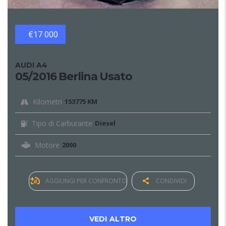
€17 000
AUDI A4
05/2016 Berlina Usato
Kilometri
153775 KM
Tipo di Carburante
Diesel
Motore
2000
AGGIUNGI PER CONFRONTO
CONDIVIDI
VEDI ALTRO