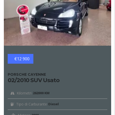
€12 900
PORSCHE CAYENNE
02/2010 SUV Usato
Kilometri
262000 KM
Tipo di Carburante
Diesel