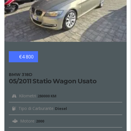
€4 800
BMW 318D
05/2011 Statio Wagon Usato
Kilometri
280000 KM
Tipo di Carburante
Diesel
Motore
2000