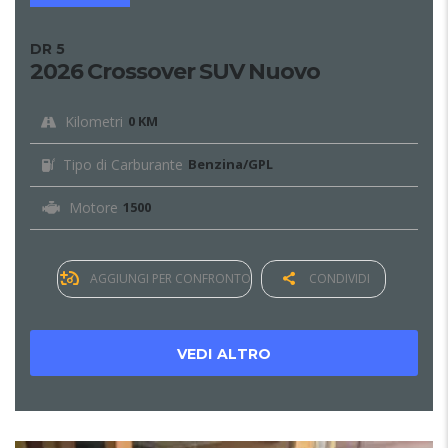
DR 5
2026 Crossover SUV Nuovo
Kilometri
0 KM
Tipo di Carburante
Benzina/GPL
Motore
1500
AGGIUNGI PER CONFRONTO
CONDIVIDI
VEDI ALTRO