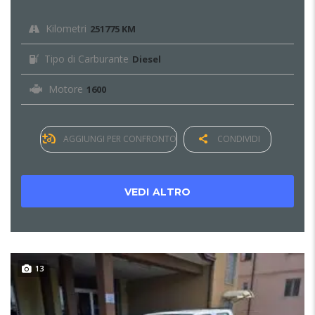
Kilometri
251775 KM
Tipo di Carburante
Diesel
Motore
1600
AGGIUNGI PER CONFRONTO
CONDIVIDI
VEDI ALTRO
13