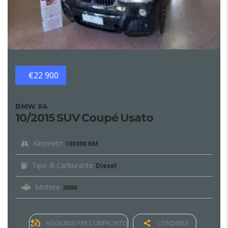
€22 900
BMW X4
10/2015 SUV Coupé Usato
Kilometri
161000 KM
Tipo di Carburante
Diesel
Motore
2000
AGGIUNGI PER CONFRONTO
CONDIVIDI