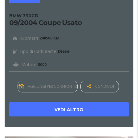
BMW 330CD
09/2004 Coupe Usato
Kilometri
200500 KM
Tipo di Carburante
Diesel
Motore
3000
AGGIUNGI PER CONFRONTO
CONDIVIDI
VEDI ALTRO