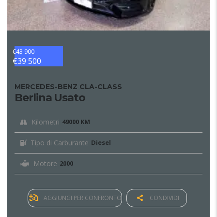
€43 900
€39 500
MERCEDES-BENZ CLA-CLASS
Berlina Usato
Kilometri
49000 KM
Tipo di Carburante
Diesel
Motore
2000
AGGIUNGI PER CONFRONTO
CONDIVIDI