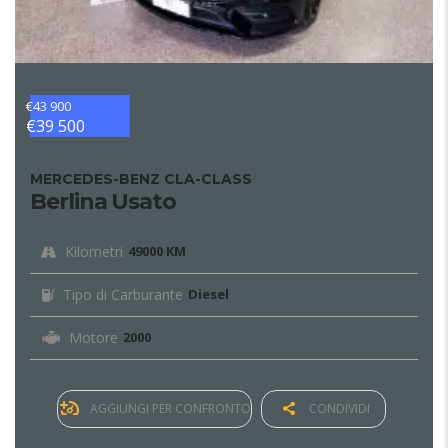
€43 900
€39 500
MERCEDES-BENZ CLA-CLASS
Berlina Usato
Kilometri
49000 KM
Tipo di Carburante
Diesel
Motore
2000
AGGIUNGI PER CONFRONTO
CONDIVIDI