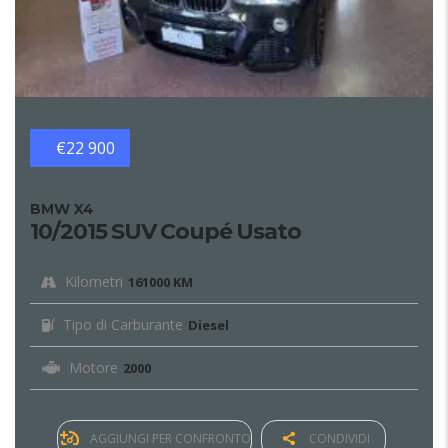
€22 900
BMW X4
10/2015 SUV Coupé Usato
Kilometri
161000 KM
Tipo di Carburante
Diesel
Motore
2000
AGGIUNGI PER CONFRONTO
CONDIVIDI