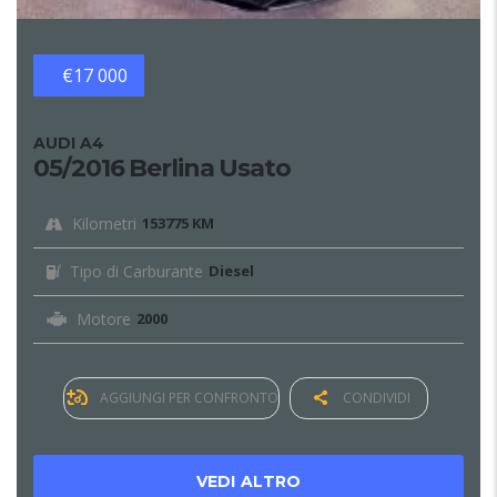
€17 000
AUDI A4
05/2016 Berlina Usato
Kilometri
153775 KM
Tipo di Carburante
Diesel
Motore
2000
AGGIUNGI PER CONFRONTO
CONDIVIDI
VEDI ALTRO