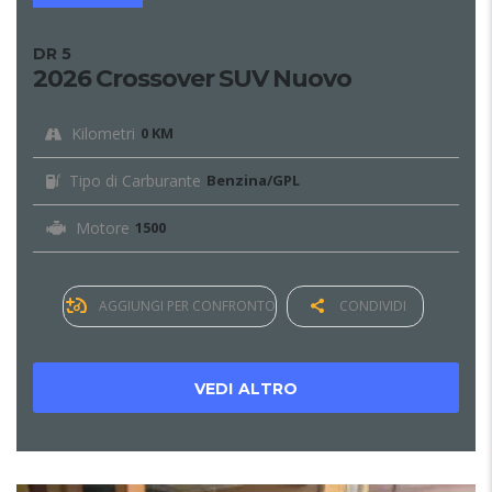
DR 5
2026 Crossover SUV Nuovo
Kilometri
0 KM
Tipo di Carburante
Benzina/GPL
Motore
1500
AGGIUNGI PER CONFRONTO
CONDIVIDI
VEDI ALTRO