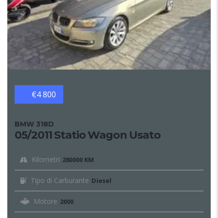
€4 800
BMW 318D
05/2011 Statio Wagon Usato
Kilometri
280000 KM
Tipo di Carburante
Diesel
Motore
2000