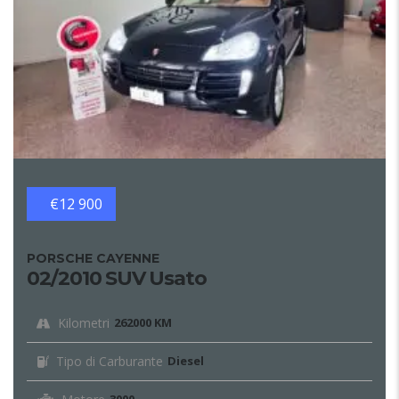
€12 900
PORSCHE CAYENNE
02/2010 SUV Usato
Kilometri
262000 KM
Tipo di Carburante
Diesel