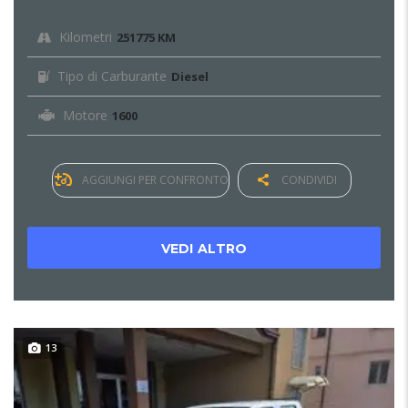
Kilometri
251775 KM
Tipo di Carburante
Diesel
Motore
1600
AGGIUNGI PER CONFRONTO
CONDIVIDI
VEDI ALTRO
13