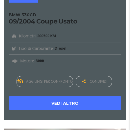
BMW 330CD
09/2004 Coupe Usato
Kilometri
200500 KM
Tipo di Carburante
Diesel
Motore
3000
AGGIUNGI PER CONFRONTO
CONDIVIDI
VEDI ALTRO