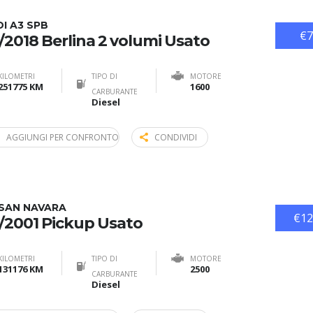
I A3 SPB
€7
/2018 Berlina 2 volumi Usato
KILOMETRI
TIPO DI
MOTORE
251775 KM
1600
CARBURANTE
Diesel
AGGIUNGI PER CONFRONTO
CONDIVIDI
SSAN NAVARA
€12
/2001 Pickup Usato
KILOMETRI
TIPO DI
MOTORE
131176 KM
2500
CARBURANTE
Diesel