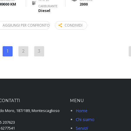
49000 KM
2000
CARBURANTE
Diesel
AGGIUNGI PER CONFRONTO
CONDIVIDI
1
2
3
CONTATTI
MENU
ldo Moro, 187/189, Montescaglioso
Home
Chi siamo
5 207623
 6277541
Servizi