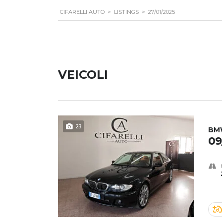
CIFARELLI AUTO
>
LISTINGS
>
27/01/2025
VEICOLI
23
BM
09