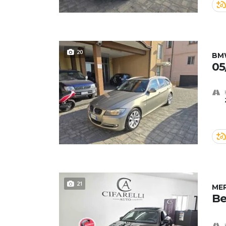
20
BM
05
21
ME
Be