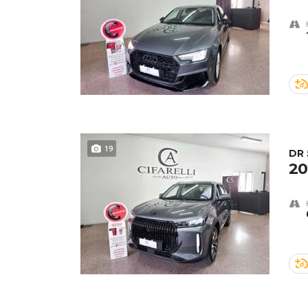
19
DR 
20