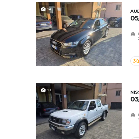
14
AUD
05
13
NI
03